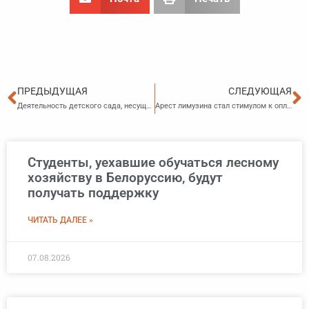
Пред
С
ПРЕДЫДУЩАЯ
СЛЕДУЮЩАЯ
Деятельность детского сада, несущую угрозу здоровью детей, приостановили судебные приставы
Арест лимузина стал стимулом к оплате многотысячного долга
Студенты, уехавшие обучаться лесному
хозяйству в Белоруссию, будут
получать поддержку
ЧИТАТЬ ДАЛЕЕ »
07.08.2026