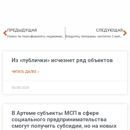
Пред
С
ПРЕДЫДУЩАЯ
СЛЕДУЮЩАЯ
Нужно ли переоформлять недвижимость, приобретенную до 1998 года?
Владелец пилорамы заплатил 2 миллиона за гибель ребёнка
Из «публички» исчезнет ряд объектов
ЧИТАТЬ ДАЛЕЕ »
06.08.2026
В Артеме субъекты МСП в сфере
социального предпринимательства
смогут получить субсидии, но на новых