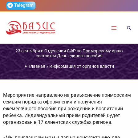
Перейти
Telegram
к
содержимому
23 сентября в Отделении СФР по Приморскому краю
состоится День единого пособия
✦
Главная
»
Информация от органов власти
Мероприятие направлено на разъяснение приморским
семьям порядка оформления и получения
ежемесячного пособия при рождении и воспитании
ребенка. Индивидуальный прием родителей будет
организован в 17 клиентских службах региона.
«Мы приглашаем мам и пап на консультацию, где