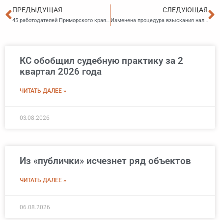
Пред
С
ПРЕДЫДУЩАЯ
СЛЕДУЮЩАЯ
45 работодателей Приморского края получили субсидии от Социального фонда за трудоустройство граждан
Изменена процедура взыскания налоговой задолженности
КС обобщил судебную практику за 2
квартал 2026 года
ЧИТАТЬ ДАЛЕЕ »
03.08.2026
Из «публички» исчезнет ряд объектов
ЧИТАТЬ ДАЛЕЕ »
06.08.2026