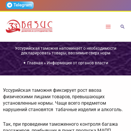
Перейти
Telegram
к
содержимому
Уссурийская таможня напоминает о необходимости
декларировать товары, ввозимые сверх норм
✦
Главная
»
Информация от органов власти
Уссурийская таможня фиксирует рост ввоза
физическими лицами товаров, превышающих
установленные нормы. Чаще всего предметом
нарушений становятся табачные изделия и алкоголь.
Так, при проведении таможенного контроля багажа
пассажиров, прибывших в пункт пропуска МАПП