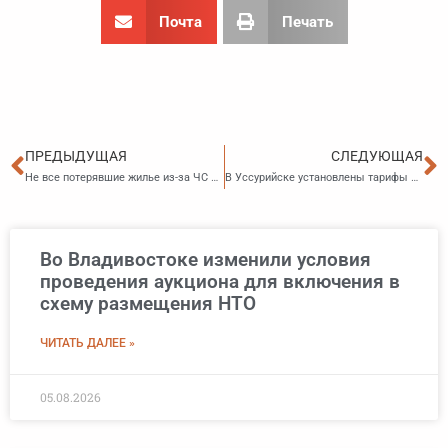
Почта
Печать
Пред
С
ПРЕДЫДУЩАЯ
СЛЕДУЮЩАЯ
Не все потерявшие жилье из-за ЧС природного и техногенного характера имеют право на получение финансовой помощи
В Уссурийске установлены тарифы на платные услуги Спортивной школы им. С.П. Шевченко
Во Владивостоке изменили условия
проведения аукциона для включения в
схему размещения НТО
ЧИТАТЬ ДАЛЕЕ »
05.08.2026