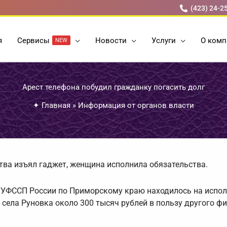
(423) 24-2
я
Cервисы
Новости
Услуги
О комп
NEW
Арест телефона побудил гражданку погасить долг
✦
Главная
»
Информация от органов власти
тва изъял гаджет, женщина исполнила обязательства.
 ГУФССП России по Приморскому краю находилось на испо
села Руновка около 300 тысяч рублей в пользу другого ф