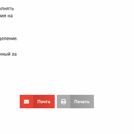
олнять
ния на
деление.
нный за
Почта
Печать