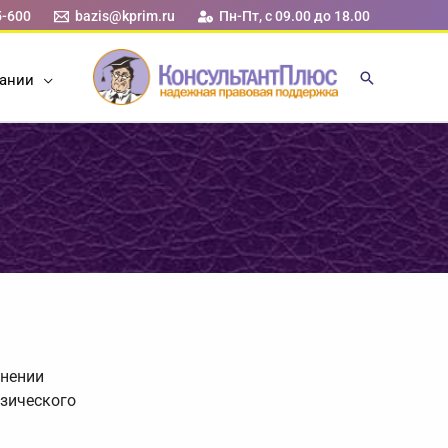
5-600
bazis@kprim.ru
Пн-Пт, с 09.00 до 18.00
ании
лнении
изического