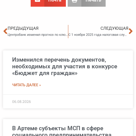
Пред
С
ПРЕДЫДУЩАЯ
СЛЕДУЮЩАЯ
Центробанк изменил прогноз по ключевой ставке на 2026 год
С 1 ноября 2025 года налоговая служба сможет списывать долги граждан без решения суда
Изменился перечень документов,
необходимых для участия в конкурсе
«Бюджет для граждан»
ЧИТАТЬ ДАЛЕЕ »
06.08.2026
В Артеме субъекты МСП в сфере
социального предпринимательства