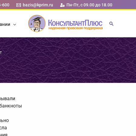
5-600
bazis@kprim.ru
Пн-Пт, с 09.00 до 18.00
ании
т
лывали
 банкноты
льно
сла
ния