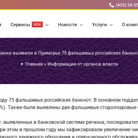
(423) 24-2
я
Cервисы
Новости
Услуги
О комп
NEW
Банки выявили в Приморье 75 фальшивых российских банкно
✦
Главная
»
Информация от органов власти
году 75 фальшивых российских банкнот. В основном подде
27%). Также были выявлены две фальшивые стодолларовые
, выявленных в банковской системе региона, последовате
. При этом в прошлом году мы зафиксировали увеличение чи
аличного денежного обращения и операционного обслужива