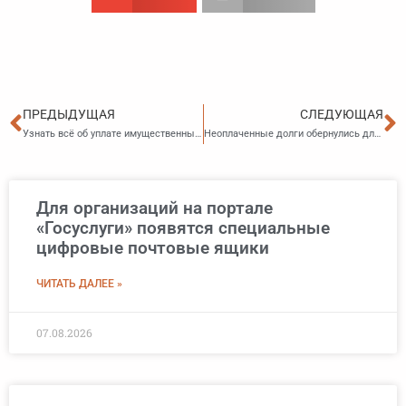
Пред
С
ПРЕДЫДУЩАЯ
СЛЕДУЮЩАЯ
Узнать всё об уплате имущественных налогов приморцы смогут на Дне открытых дверей
Неоплаченные долги обернулись для жителя Приморья арестом имущества
Для организаций на портале
«Госуслуги» появятся специальные
цифровые почтовые ящики
ЧИТАТЬ ДАЛЕЕ »
07.08.2026