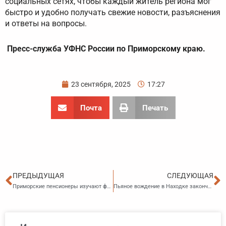
социальных сетях, чтобы каждый житель региона мог
быстро и удобно получать свежие новости, разъяснения
и ответы на вопросы.
Пресс-служба УФНС России по Приморскому краю.
23 сентября, 2025
17:27
Почта
Печать
Пред
С
ПРЕДЫДУЩАЯ
СЛЕДУЮЩАЯ
Приморские пенсионеры изучают финансовую грамотность в Центрах общения Отделения СФР
Пьяное вождение в Находке закончилось выплатой крупного штрафа