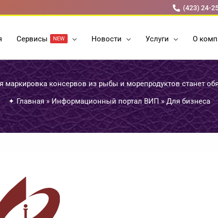
(423) 24-2
я
Cервисы
Новости
Услуги
О комп
NEW
ря маркировка консервов из рыбы и морепродуктов станет об
✦
Главная
»
Информационный портал ВИП
»
Для бизнеса