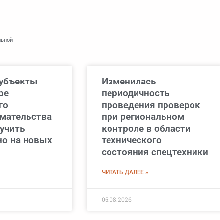
льной
субъекты
Изменилась
ре
периодичность
го
проведения проверок
мательства
при региональном
лучить
контроле в области
но на новых
технического
состояния спецтехники
ЧИТАТЬ ДАЛЕЕ »
05.08.2026