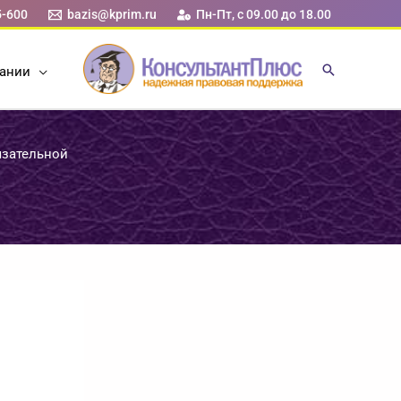
5-600
bazis@kprim.ru
Пн-Пт, с 09.00 до 18.00
ании
язательной