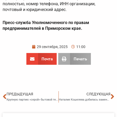
полностью, номер телефона, ИНН организации,
почтовый и юридический адрес.
Пресс-служба Уполномоченного
по правам
предпринимателей в Приморском крае.
29 сентября, 2025
11:00
Почта
Печать
Пред
С
ПРЕДЫДУЩАЯ
СЛЕДУЮЩАЯ
Крупную партию «серой» бытовой техники и детских игрушек изъяли таможенники на Дальнем Востоке
Наталия Кошелева добилась замены штрафа на предупреждение для приморского бизнесмена