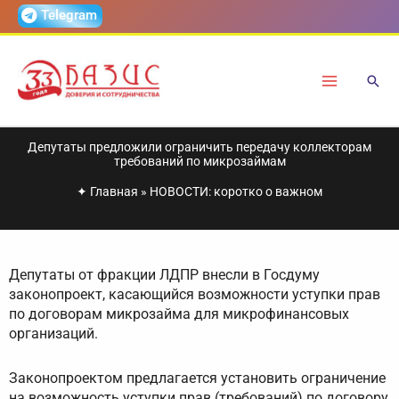
Перейти
Telegram
к
содержимому
Депутаты предложили ограничить передачу коллекторам
требований по микрозаймам
✦
Главная
»
НОВОСТИ: коротко о важном
Депутаты от фракции ЛДПР внесли в Госдуму
законопроект, касающийся возможности уступки прав
по договорам микрозайма для микрофинансовых
организаций.
Законопроектом предлагается установить ограничение
на возможность уступки прав (требований) по договору