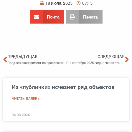
18 июля, 2025
07:15
Почта
Печать
Пред
С
ПРЕДЫДУЩАЯ
СЛЕДУЮЩАЯ
Продлен эксперимент по прослеживаемости фармакологических субстанций
С 1 сентября 2025 года в чеках станет больше обязательных реквизитов
Из «публички» исчезнет ряд объектов
ЧИТАТЬ ДАЛЕЕ »
06.08.2026