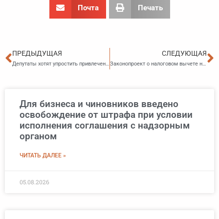
Почта
Печать
Пред
С
ПРЕДЫДУЩАЯ
СЛЕДУЮЩАЯ
Депутаты хотят упростить привлечение к ответственности за жестокость к животным
Законопроект о налоговом вычете на ветеринарные услуги внесли в Госдуму
Для бизнеса и чиновников введено
освобождение от штрафа при условии
исполнения соглашения с надзорным
органом
ЧИТАТЬ ДАЛЕЕ »
05.08.2026