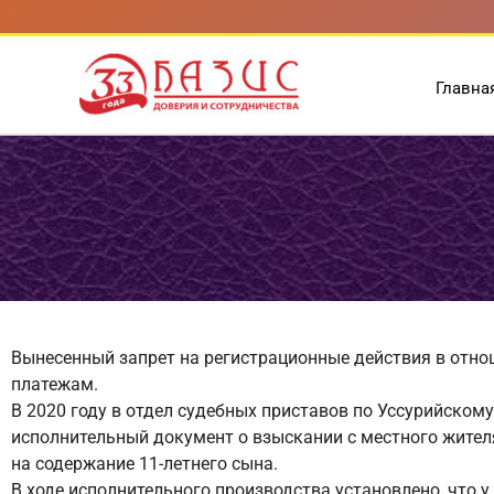
Перейти
к
содержимому
Главна
Вынесенный запрет на регистрационные действия в отн
платежам.
В 2020 году в отдел судебных приставов по Уссурийско
исполнительный документ о взыскании с местного жителя
на содержание 11-летнего сына.
В ходе исполнительного производства установлено, что 