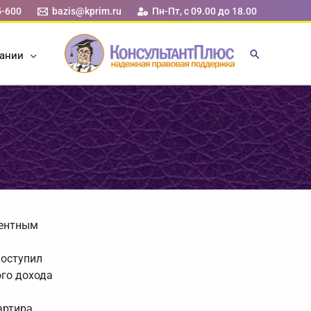
5-600
bazis@kprim.ru
Пн-Пт, с 09.00 до 18.00
ании
ментным
поступил
ого дохода
артира,