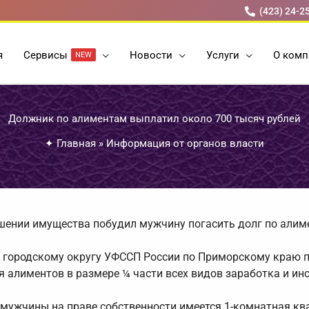
(423) 24-2
я
Cервисы
Новости
Услуги
О комп
NEW
Должник по алиментам выплатил около 700 тысяч рублей
✦
Главная
»
Информация от органов власти
ошении имущества побудил мужчину погасить долг по али
му городскому округу УФССП России по Приморскому краю 
 алиментов в размере ¼ части всех видов заработка и ин
у мужчины на праве собственности имеется 1-комнатная кв