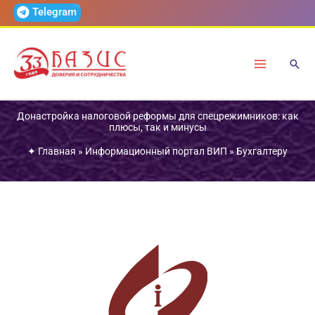
Перейти
Telegram
к
содержимому
Донастройка налоговой реформы для спецрежимников: как
плюсы, так и минусы
✦
Главная
»
Информационный портал ВИП
»
Бухгалтеру