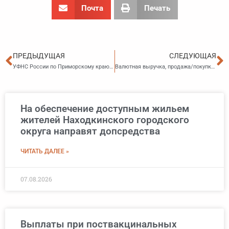
Почта
Печать
Пред
С
ПРЕДЫДУЩАЯ
СЛЕДУЮЩАЯ
УФНС России по Приморскому краю разъясняет…(20.01.2025)
Валютная выручка, продажа/покупка валюты: как учесть при УСН
На обеспечение доступным жильем
жителей Находкинского городского
округа направят допсредства
ЧИТАТЬ ДАЛЕЕ »
07.08.2026
Выплаты при поствакцинальных