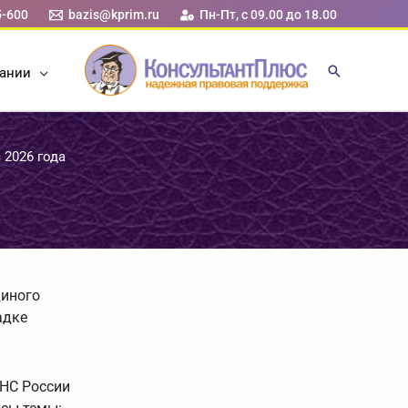
5-600
bazis@kprim.ru
Пн-Пт, с 09.00 до 18.00
ании
 2026 года
диного
адке
ФНС России