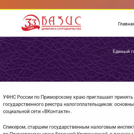
Перейти
к
содержимому
Главна
Единый го
УФНС России по Приморскому краю приглашает принять у
государственного реестра налогоплательщиков: основные
социальной сети «ВКонтакте».
Спикером, старшим государственным налоговым инспект