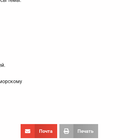
осы темы:
ей.
иморскому
Почта
Печать