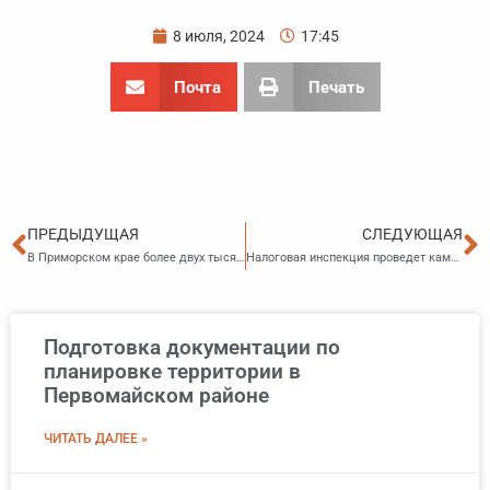
8 июля, 2024
17:45
Почта
Печать
Пред
С
ПРЕДЫДУЩАЯ
СЛЕДУЮЩАЯ
В Приморском крае более двух тысяч пенсионеров получают надбавку за сельский стаж
Налоговая инспекция проведет камеральную проверку без декларации 3-НДФЛ
Подготовка документации по
планировке территории в
Первомайском районе
ЧИТАТЬ ДАЛЕЕ »