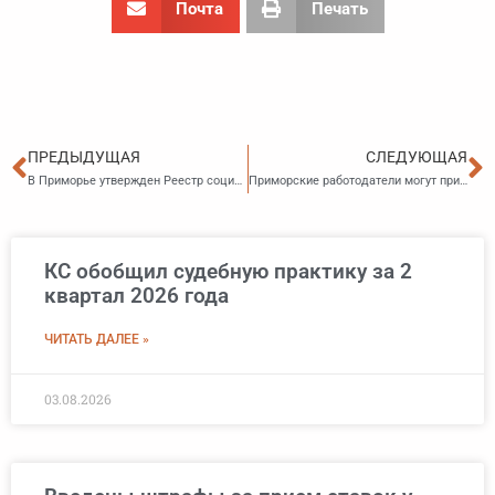
Почта
Печать
Пред
С
ПРЕДЫДУЩАЯ
СЛЕДУЮЩАЯ
В Приморье утвержден Реестр социально и экономически значимых организаций
Приморские работодатели могут применять Рекомендации по организации наставничества в сфере труда
КС обобщил судебную практику за 2
квартал 2026 года
ЧИТАТЬ ДАЛЕЕ »
03.08.2026