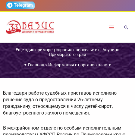
Перейти
Telegram
к
содержимому
Еще один приморец справил новоселье в с. Анучино
Приморского края
✦
Главная
»
Информация от органов власти
Благодаря работе судебных приставов исполнено
решение суда о предоставлении 26-летнему
гражданину, относящемуся к числу детей-сирот,
благоустроенного жилого помещения.
В межрайонном отделе по особым исполнительным
производствам УФССП России по Приморскому краю