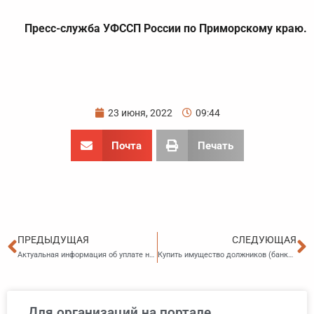
Пресс-служба УФССП России по Приморскому краю.
23 июня, 2022
09:44
Почта
Печать
Пред
С
ПРЕДЫДУЩАЯ
СЛЕДУЮЩАЯ
Актуальная информация об уплате налогов при помощи СМС и e-mail-информирования
Купить имущество должников (банкротов) через маркетплейс
Для организаций на портале