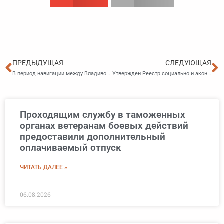
Пред
С
ПРЕДЫДУЩАЯ
СЛЕДУЮЩАЯ
В период навигации между Владивостоком и полуостровом Песчаным будет курсировать теплоход
Утвержден Реестр социально и экономически значимых организаций Приморья
Проходящим службу в таможенных
органах ветеранам боевых действий
предоставили дополнительный
оплачиваемый отпуск
ЧИТАТЬ ДАЛЕЕ »
06.08.2026