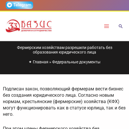
Перейти
Telegram
к
содержимому
Фермерским хозяйствам разрешили работать без
образования юридического лица
✦
Главная
»
Федеральные документы
Подписан закон, позволяющий фермерам вести бизнес
без создания юридического лица. Согласно новым
нормам, крестьянские (фермерские) хозяйства (КФХ)
могут функционировать как в статусе юрлица, так и без
него.
При этом члены фермерского хозяйства без