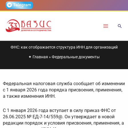
Перейти
Telegram
к
содержимому
ФНС: как отображается структура ИНН для организаций
✦
Главная
»
Федеральные документы
Федеральная налоговая служба сообщает об изменении
с 1 января 2026 года порядка присвоения, применения,
а также изменения ИНН.
С 1 января 2026 года вступает в силу приказ ФНС от
26.06.2025 № ЕД-7-14/559@. Он утверждает в новой
редакции порядок и условия присвоения, применения, а