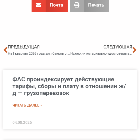
Почта
Печать
Пред
С
ПРЕДЫДУЩАЯ
СЛЕДУЮЩАЯ
На I квартал 2026 года для банков с универсальной лицензией и микрофинансовых организаций установлены макропруденциальные лимиты
Нужно ли нотариально удостоверять решение общего собрания участников ООО об увеличении уставного капитала
ФАС проиндексирует действующие
тарифы, сборы и плату в отношении ж/
д — грузоперевозок
ЧИТАТЬ ДАЛЕЕ »
04.08.2026