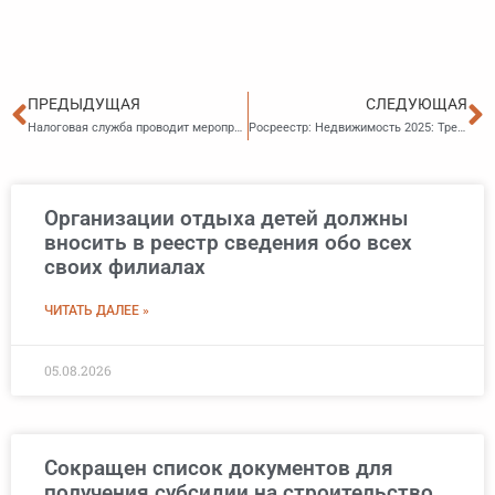
Пред
С
ПРЕДЫДУЩАЯ
СЛЕДУЮЩАЯ
Налоговая служба проводит мероприятия для повышения налоговой грамотности
Росреестр: Недвижимость 2025: Тренды и технологии для успешного бизнеса
Организации отдыха детей должны
вносить в реестр сведения обо всех
своих филиалах
ЧИТАТЬ ДАЛЕЕ »
05.08.2026
Сокращен список документов для
получения субсидии на строительство,