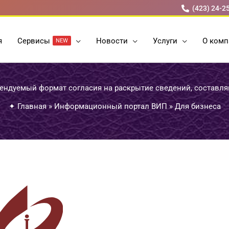
(423) 24-2
я
Cервисы
Новости
Услуги
О комп
NEW
ндуемый формат согласия на раскрытие сведений, составл
✦
Главная
»
Информационный портал ВИП
»
Для бизнеса