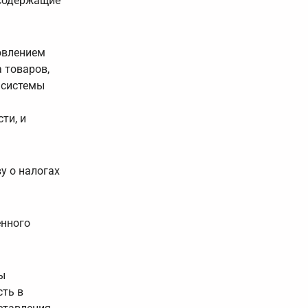
 содержащие
овлением
 товаров,
 системы
ти, и
у о налогах
енного
ы
сть в