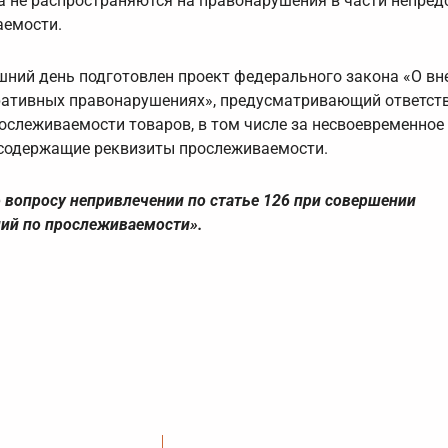
са не распространяются на правонарушения в части непре
аемости.
шний день подготовлен проект федерального закона «О вн
ративных правонарушениях», предусматривающий ответств
ослеживаемости товаров, в том числе за несвоевременное
, содержащие реквизиты прослеживаемости.
 вопросу непривлечении по статье 126 при совершении
ний по прослеживаемости».