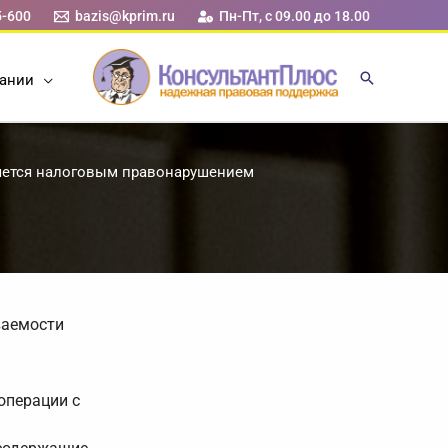
5-600
bazis@kprim.ru
Пн-Пт, с 09.00 до 18.00
ании
ляется налоговым правонарушением
ваемости
операции с