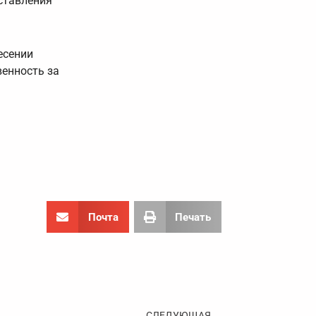
дставления
есении
енность за
Почта
Печать
Следующа
СЛЕДУЮЩАЯ