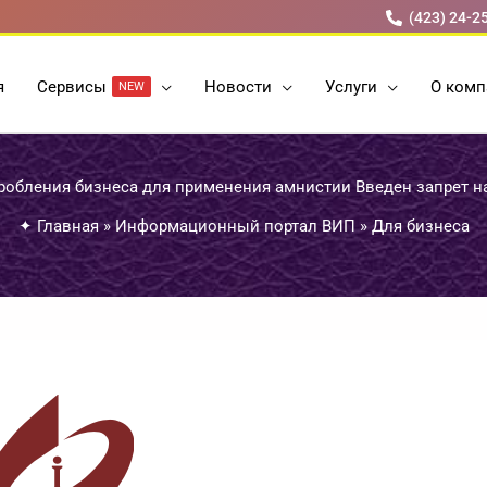
(423) 24-2
я
Cервисы
Новости
Услуги
О комп
NEW
робления бизнеса для применения амнистии Введен запрет н
✦
Главная
»
Информационный портал ВИП
»
Для бизнеса