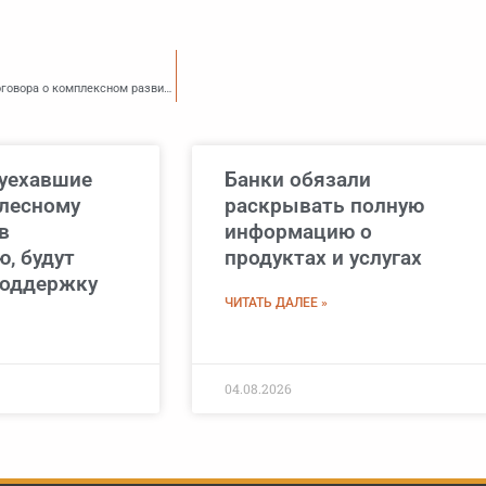
Скорректировано доптребование к участникам аукциона на право заключения договора о комплексном развитии территории
 уехавшие
Банки обязали
 лесному
раскрывать полную
в
информацию о
, будут
продуктах и услугах
поддержку
ЧИТАТЬ ДАЛЕЕ »
04.08.2026