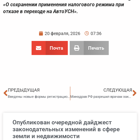
«О сохранении применения налогового режима при
отказе в переходе на АвтоУСН».
20 февраля, 2026
07:36
Почта
Печать
Пред
С
ПРЕДЫДУЩАЯ
СЛЕДУЮЩАЯ
Введены новые формы регистрационных документов для плательщиков налога на игорный бизнес
Минздрав РФ разрешил врачам закрывать больничные пациентам через мессенджер MAX
Опубликован очередной дайджест
законодательных изменений в сфере
земли и недвижимости