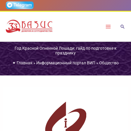
Перейти
Telegram
к
содержимому
Год Красной Огненной Лошади: гайд по подготовке к
празднику
✦
Главная
»
Информационный портал ВИП
»
Общество