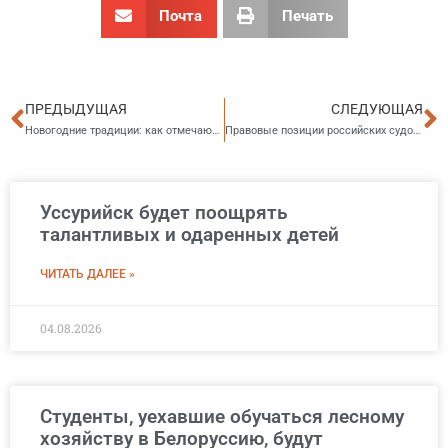
Почта
Печать
Пред
С
ПРЕДЫДУЩАЯ
СЛЕДУЮЩАЯ
Новогодние традиции: как отмечают любимый праздник в регионах России
Правовые позиции российских судов…(19.01.2026)
Уссурийск будет поощрять
талантливых и одаренных детей
ЧИТАТЬ ДАЛЕЕ »
04.08.2026
Студенты, уехавшие обучаться лесному
хозяйству в Белоруссию, будут