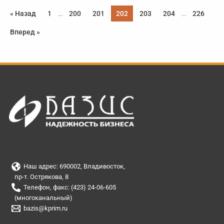
« Назад
1
…
200
201
202
203
204
…
226
Вперед »
Наш адрес: 690002, Владивосток,
пр-т. Острякова, 8
Телефон, факс: (423) 24-06-605
(многоканальный)
bazis@kprim.ru