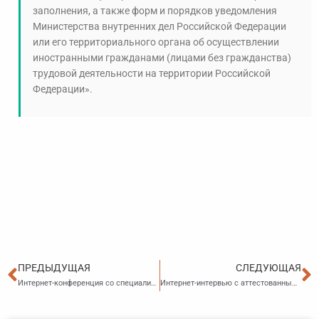
заполнения, а также форм и порядков уведомления
Министерства внутренних дел Российской Федерации
или его территориального органа об осуществлении
иностранными гражданами (лицами без гражданства)
трудовой деятельности на территории Российской
Федерации».
Пред
С
ПРЕДЫДУЩАЯ
СЛЕДУЮЩАЯ
Интернет-конференция со специалистами Государственной инспекции труда в Приморском крае на тему: «Действия работодателей в случае мобилизации сотрудника»
Интернет-интервью с аттестованным профессиональным бухгалтером, членом Института профессиональных бухгалтеров и аудиторов России Сергеевой Ольгой Матвеевной на тему: «Актуальные вопросы налогообложения и бухучета»