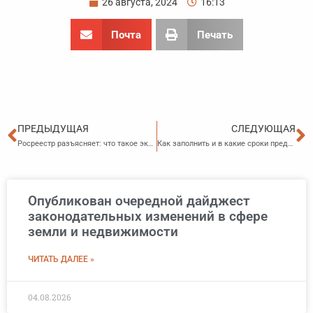
26 августа, 2024
16:13
Почта
Печать
Пред
С
ПРЕДЫДУЩАЯ
СЛЕДУЮЩАЯ
Росреестр разъясняет: что такое экстерриториальный принцип подачи документов на получение услуг Росреестра?
Как заполнить и в какие сроки представить Уведомление об исчисленных суммах НДФЛ
Опубликован очередной дайджест
законодательных изменений в сфере
земли и недвижимости
ЧИТАТЬ ДАЛЕЕ »
04.08.2026