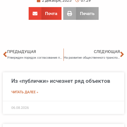
2 декабря, 2025
07:29
Почта
Печать
Пред
С
ПРЕДЫДУЩАЯ
СЛЕДУЮЩАЯ
Утвержден порядок согласования проектов концессионных соглашений по ресурсоснабжающим объектам
На развитие общественного транспорта Владивостока потратят меньше ранее запланированного
Из «публички» исчезнет ряд объектов
ЧИТАТЬ ДАЛЕЕ »
06.08.2026