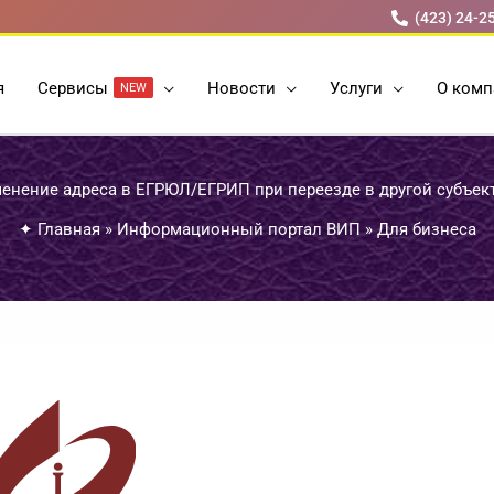
(423) 24-2
я
Cервисы
Новости
Услуги
О комп
NEW
енение адреса в ЕГРЮЛ/ЕГРИП при переезде в другой субъек
✦
Главная
»
Информационный портал ВИП
»
Для бизнеса