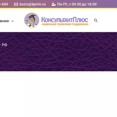
5-600
bazis@kprim.ru
Пн-Пт, с 09.00 до 18.00
ании
т РФ