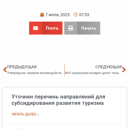
7 июля, 2025
07:53
Почта
Печать
Пред
С
ПРЕДЫДУЩАЯ
СЛЕДУЮЩАЯ
Утверждены правила взаимодействия ФГИС обезличенных ПДн с информационными системами операторов
ФНС разрешила возврат денег посредством транзита через счет в другом зарубежном банке
Уточнен перечень направлений для
субсидирования развития туризма
ЧИТАТЬ ДАЛЕЕ »