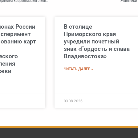
В Приморье к 2030 году должно быть реализовано больше десяти проектов победителей Всероссийского конкурса лучших проектов создания комфортной городской среды
Участники 
ионах России
В столице
ксперимент
Приморского края
зованию карт
учредили почетный
знак «Гордость и слава
еского
Владивостока»
ления
ЧИТАТЬ ДАЛЕЕ »
ржки
03.08.2026