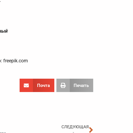
.
ьный
: freepik.com
Почта
Печать
Следующа
СЛЕДУЮЩАЯ