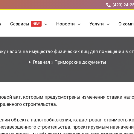
(423) 24-2
я
Cервисы
Новости
Услуги
О комп
NEW
ку налога на имущество физических лиц для помещений в 
✦
Главная
»
Приморские документы
овой акт, которым предусмотрены изменения ставки нало
ршенного строительства.
ении объекта налогообложения, кадастровая стоимость к
 незавершенного строительства, проектируемым назначен