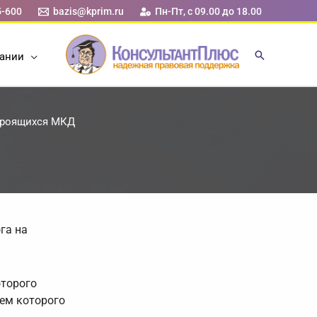
5-600
bazis@kprim.ru
Пн-Пт, с 09.00 до 18.00
ании
строящихся МКД
га на
оторого
ием которого