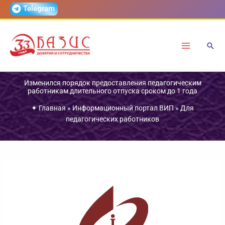
Перейти
Telegram
к
содержимому
Изменился порядок предоставления педагогическим
работникам длительного отпуска сроком до 1 года
✦
Главная
»
Информационный портал ВИП
»
Для
педагогических работников