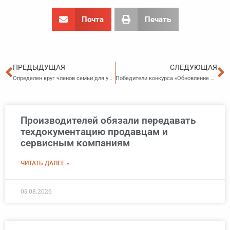
Почта
Печать
Пред
С
ПРЕДЫДУЩАЯ
СЛЕДУЮЩАЯ
Определен круг членов семьи для установления льгот медикам и педагогам
Победители конкурса «Обновление школьных пространств» получат краевые гранты
Производителей обязали передавать
техдокументацию продавцам и
сервисным компаниям
ЧИТАТЬ ДАЛЕЕ »
05.08.2026