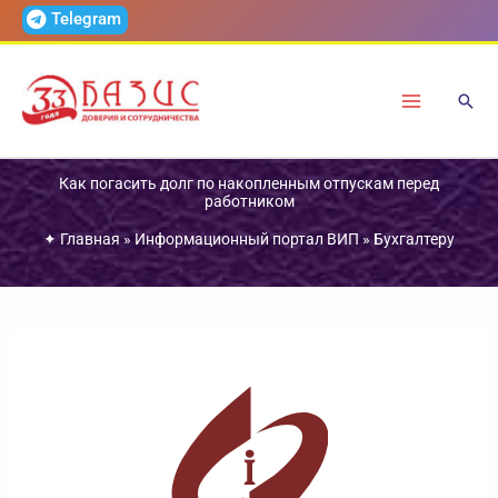
Перейти
Telegram
к
содержимому
Как погасить долг по накопленным отпускам перед
работником
✦
Главная
»
Информационный портал ВИП
»
Бухгалтеру