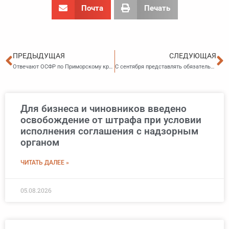
Почта
Печать
Пред
С
ПРЕДЫДУЩАЯ
СЛЕДУЮЩАЯ
Отвечают ОСФР по Приморскому краю…(01.07.2024)
С сентября представлять обязательную информацию в госслужбу занятости работодатели будут по новым формам
Для бизнеса и чиновников введено
освобождение от штрафа при условии
исполнения соглашения с надзорным
органом
ЧИТАТЬ ДАЛЕЕ »
05.08.2026