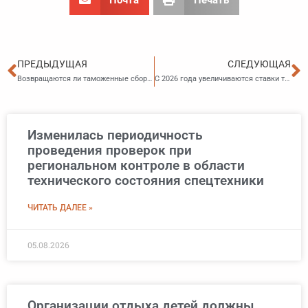
Пред
С
ПРЕДЫДУЩАЯ
СЛЕДУЮЩАЯ
Возвращаются ли таможенные сборы за таможенные операции в случае отзыва декларации на товары
С 2026 года увеличиваются ставки таможенных сборов
Изменилась периодичность
проведения проверок при
региональном контроле в области
технического состояния спецтехники
ЧИТАТЬ ДАЛЕЕ »
05.08.2026
Организации отдыха детей должны