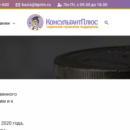
5-600
bazis@kprim.ru
Пн-Пт, с 09.00 до 18.00
ании
венного
им и к
2020 года,