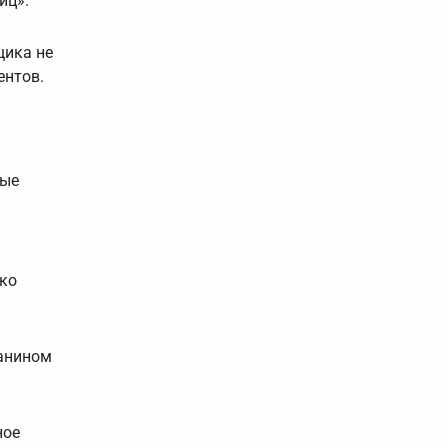
иц».
щика не
ентов.
рые
ько
данином
ное