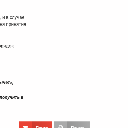
 и в случае
дня принятия
орядок
ычет»;
получить в
Почта
Печать