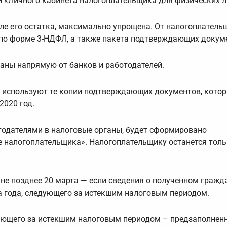
 «Личного кабинета налогоплательщика для физических л
ле его остатка, максимально упрощена. От налогоплатель
 по форме 3-НДФЛ, а также пакета подтверждающих докум
аны напрямую от банков и работодателей.
и используют те копии подтверждающих документов, кото
2020 год.
тодателями в налоговые органы, будет сформировано
е налогоплательщика». Налогоплательщику останется тол
 не позднее 20 марта — если сведения о полученном граж
а года, следующего за истекшим налоговым периодом.
едующего за истекшим налоговым периодом – предзаполнен