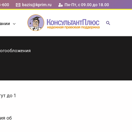
5-600
bazis@kprim.ru
Пн-Пт, с 09.00 до 18.00
ании
логообложения
ут до 1
ия об