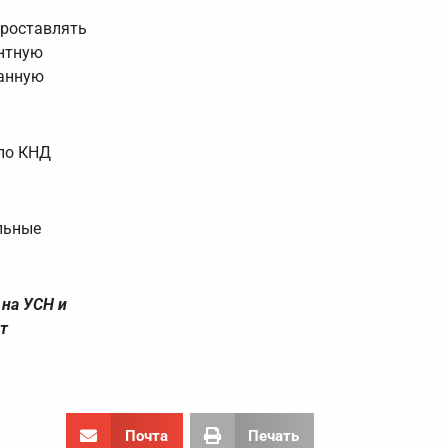
проставлять
ентную
занную
по КНД
льные
 на УСН и
т
Почта
Печать