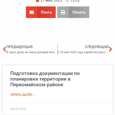
27 мая, 2025
15:25
Почта
Печать
Пред
С
ПРЕДЫДУЩАЯ
СЛЕДУЮЩАЯ
В курсе дела: из каких доходов выплачиваются алименты и из каких выплат денежные средства не могут быть удержаны
С 25 мая 2025 года заработал реестр должников по алиментам
Подготовка документации по
планировке территории в
Первомайском районе
ЧИТАТЬ ДАЛЕЕ »
04.08.2026