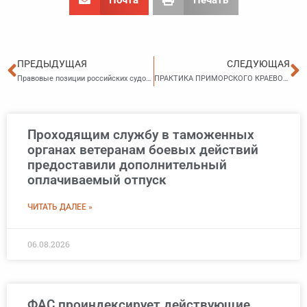
Пред
С
ПРЕДЫДУЩАЯ
СЛЕДУЮЩАЯ
Правовые позиции российских судов…(16.10.2023)
ПРАКТИКА ПРИМОРСКОГО КРАЕВОГО СУДА: при каких условиях можно сохранить самовольную перепланировку
Проходящим службу в таможенных
органах ветеранам боевых действий
предоставили дополнительный
оплачиваемый отпуск
ЧИТАТЬ ДАЛЕЕ »
06.08.2026
ФАС проиндексирует действующие