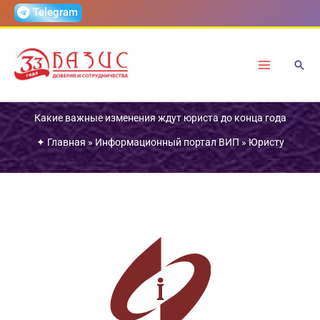
Перейти
Telegram
к
содержимому
Какие важные изменения ждут юриста до конца года
✦
Главная
»
Информационный портал ВИП
»
Юристу