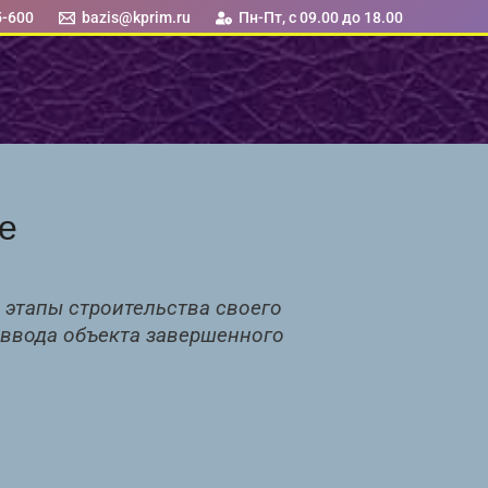
5-600
bazis@kprim.ru
Пн-Пт, с 09.00 до 18.00
е
 этапы строительства своего
 ввода объекта завершенного