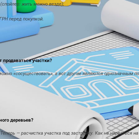
(спойлер: жить можно везде);
ГРН перед покупкой.
т продаваться участки?
можно «сосуществовать», а вот другие являются однозначным пов
много деревьев?
 Теперь — расчистка участка под застройку. Как не нарваться н