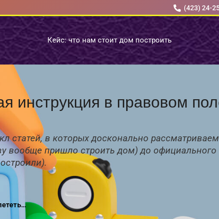
(423) 24-2
Кейс: что нам стоит дом построить
я инструкция в правовом пол
кл статей, в которых досконально рассматриваем
ову вообще пришло строить дом) до официального
достроили).
олететь…