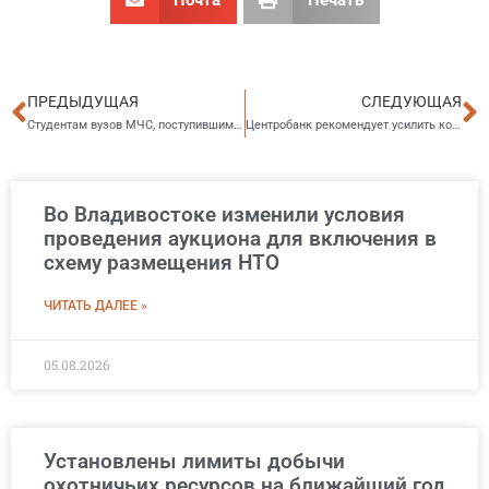
Пред
С
ПРЕДЫДУЩАЯ
СЛЕДУЮЩАЯ
Студентам вузов МЧС, поступившим сразу после колледжа, дали отсрочку от армии
Центробанк рекомендует усилить контроль за наличкой в больших объемах
Во Владивостоке изменили условия
проведения аукциона для включения в
схему размещения НТО
ЧИТАТЬ ДАЛЕЕ »
05.08.2026
Установлены лимиты добычи
охотничьих ресурсов на ближайший год