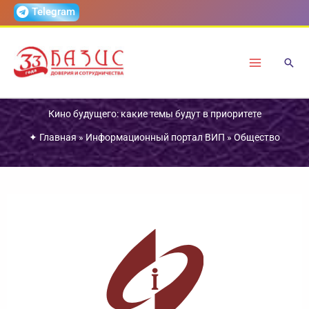
Перейти
Telegram
к
содержимому
Кино будущего: какие темы будут в приоритете
✦
Главная
»
Информационный портал ВИП
»
Общество