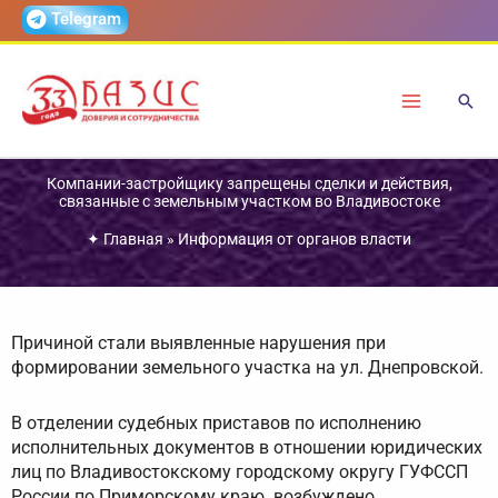
Перейти
Telegram
к
содержимому
Компании-застройщику запрещены сделки и действия,
связанные с земельным участком во Владивостоке
✦
Главная
»
Информация от органов власти
Причиной стали выявленные нарушения при
формировании земельного участка на ул. Днепровской.
В отделении судебных приставов по исполнению
исполнительных документов в отношении юридических
лиц по Владивостокскому городскому округу ГУФССП
России по Приморскому краю возбуждено