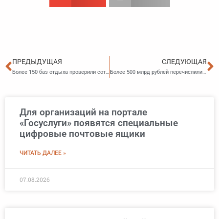
Пред
С
ПРЕДЫДУЩАЯ
СЛЕДУЮЩАЯ
Более 150 баз отдыха проверили сотрудники налоговых органов в рамках работы налоговых постов
Более 500 млрд рублей перечислили в бюджет государства дальневосточные таможенники за 6 месяцев 2023 года
Для организаций на портале
«Госуслуги» появятся специальные
цифровые почтовые ящики
ЧИТАТЬ ДАЛЕЕ »
07.08.2026