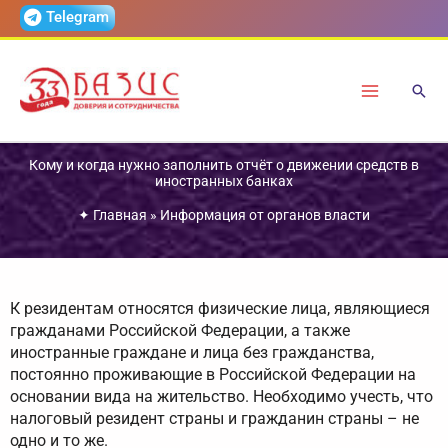
Перейти
Telegram
к
содержимому
Кому и когда нужно заполнить отчёт о движении средств в
иностранных банках
✦
Главная
»
Информация от органов власти
К резидентам относятся физические лица, являющиеся
гражданами Российской Федерации, а также
иностранные граждане и лица без гражданства,
постоянно проживающие в Российской Федерации на
основании вида на жительство. Необходимо учесть, что
налоговый резидент страны и гражданин страны – не
одно и то же.