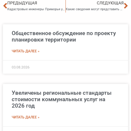
Пред
С
ПРЕДЫДУЩАЯ
СЛЕДУЮЩАЯ
Кадастровые инженеры Приморья узнали о нововведениях в законодательстве из «первых уст»
Какие сведения могут представить налоговые органы арбитражным управляющим
Общественное обсуждение по проекту
планировки территории
ЧИТАТЬ ДАЛЕЕ »
03.08.2026
Увеличены региональные стандарты
стоимости коммунальных услуг на
2026 год
ЧИТАТЬ ДАЛЕЕ »