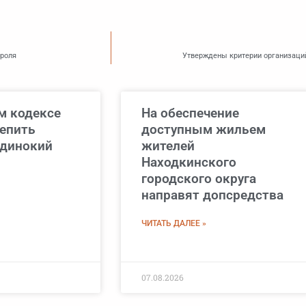
троля
Утверждены критерии организаций
м кодексе
На обеспечение
репить
доступным жильем
одинокий
жителей
Находкинского
городского округа
направят допсредства
ЧИТАТЬ ДАЛЕЕ »
07.08.2026