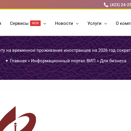
(423) 24-2
я
Cервисы
Новости
Услуги
О комп
NEW
ту на временное проживание иностранцев на 2026 год сокра
✦
Главная
»
Информационный портал ВИП
»
Для бизнеса