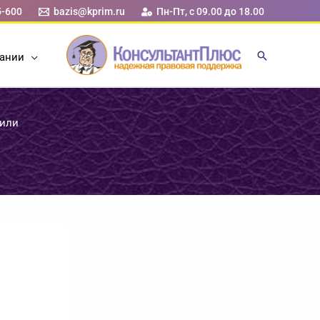
5-600
bazis@kprim.ru
Пн-Пт, с 09.00 до 18.00
ании
тили