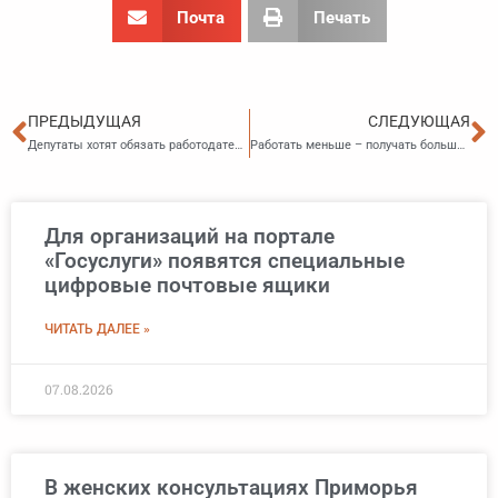
Почта
Печать
Пред
С
ПРЕДЫДУЩАЯ
СЛЕДУЮЩАЯ
Депутаты хотят обязать работодателей предоставлять сотрудникам отпуск за свой счёт для ухода за родственниками
Работать меньше – получать больше: депутаты снова хотят сократить рабочее время
Для организаций на портале
«Госуслуги» появятся специальные
цифровые почтовые ящики
ЧИТАТЬ ДАЛЕЕ »
07.08.2026
В женских консультациях Приморья