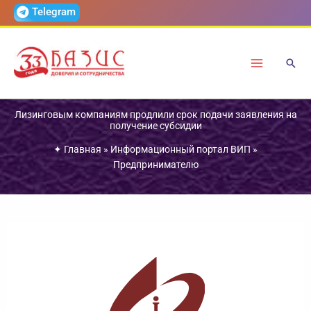
Перейти
Telegram
к
содержимому
Лизинговым компаниям продлили срок подачи заявления на
получение субсидии
✦
Главная
»
Информационный портал ВИП
»
Предпринимателю