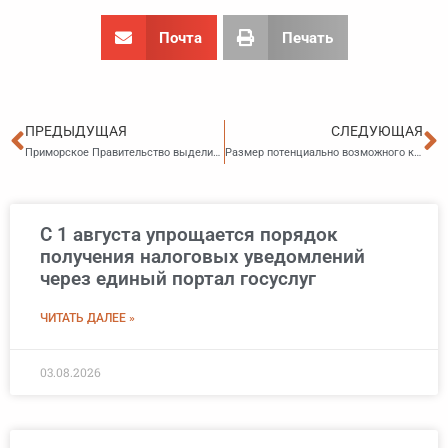
Почта
Печать
Пред
С
ПРЕДЫДУЩАЯ
СЛЕДУЮЩАЯ
Приморское Правительство выделит субсидии малому и среднему бизнесу на запуск инновационных проектов
Размер потенциально возможного к получению ИП годового дохода при патентной системе налогообложения останется прежним
С 1 августа упрощается порядок
получения налоговых уведомлений
через единый портал госуслуг
ЧИТАТЬ ДАЛЕЕ »
03.08.2026