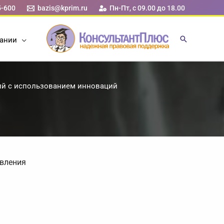
5-600
bazis@kprim.ru
Пн-Пт, с 09.00 до 18.00
ании
лий с использованием инноваций
авления