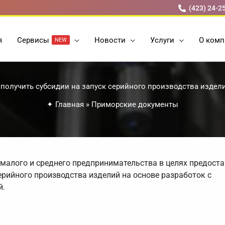
(423) 24-2
я
Cервисы
Новости
Услуги
О комп
NEW
получить субсидии на запуск серийного производства изде
✦
Главная
»
Приморские документы
 малого и среднего предпринимательства в целях предост
ерийного производства изделий на основе разработок с
й.