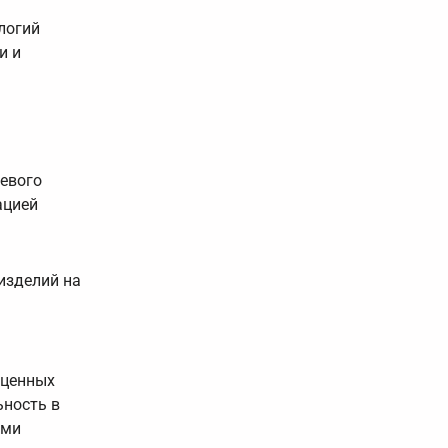
логий
и и
аевого
ацией
изделий на
 ценных
ьность в
ыми