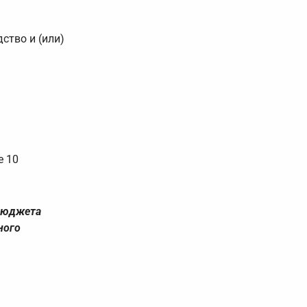
ство и (или)
е 10
 бюджета
ного